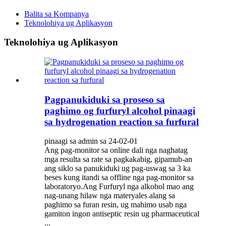
Balita sa Kompanya
Teknolohiya ug Aplikasyon
Teknolohiya ug Aplikasyon
Pagpanukiduki sa proseso sa
paghimo og furfuryl alcohol pinaagi
sa hydrogenation reaction sa furfural
pinaagi sa admin sa 24-02-01
Ang pag-monitor sa online dali nga naghatag
mga resulta sa rate sa pagkakabig, gipamub-an
ang siklo sa panukiduki ug pag-uswag sa 3 ka
beses kung itandi sa offline nga pag-monitor sa
laboratoryo.Ang Furfuryl nga alkohol mao ang
nag-unang hilaw nga materyales alang sa
paghimo sa furan resin, ug mahimo usab nga
gamiton ingon antiseptic resin ug pharmaceutical
...