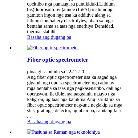
epektibo nga pamaagi sa panukiduki.Lithium
bis(fluorosulfonyl)amide (LiFSI) mahimong
gamiton ingon nga usa ka additive alang sa
lithium-ion battery electrolytes, uban sa mga
bentaha sama sa taas nga enerhiya Densidad,
thermal stabilit ...
Basaha ang dugang pa
Fiber optic spectrometer
pinaagi sa admin sa 22-12-20
Ang fiber optic spectrometer usa ka sagad nga
gigamit nga tipo sa spectrometer, nga adunay
mga bentaha sa taas nga pagkasensitibo, dali nga
operasyon, flexible nga paggamit, maayo nga
kalig-on, ug taas nga katukma.Ang istruktura sa
fiber optic spectrometer nag-una naglakip sa mga
slits, gratings, detector, ug uban pa, samtang kita
...
Basaha ang dugang pa