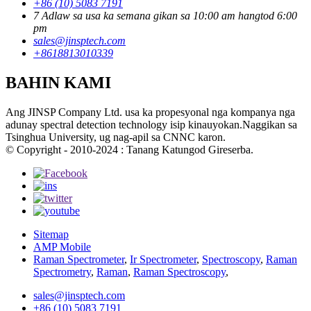
+86 (10) 5083 7191
7 Adlaw sa usa ka semana gikan sa 10:00 am hangtod 6:00
pm
sales@jinsptech.com
+8618813010339
BAHIN KAMI
Ang JINSP Company Ltd. usa ka propesyonal nga kompanya nga
adunay spectral detection technology isip kinauyokan.Naggikan sa
Tsinghua University, ug nag-apil sa CNNC karon.
© Copyright - 2010-2024 : Tanang Katungod Gireserba.
Sitemap
AMP Mobile
Raman Spectrometer
,
Ir Spectrometer
,
Spectroscopy
,
Raman
Spectrometry
,
Raman
,
Raman Spectroscopy
,
sales@jinsptech.com
+86 (10) 5083 7191