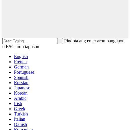
Pindota ang enter aron pangitaon
o ESC aron tapuson
English
French
German
Portuguese
Spanish
Russian
Japanese
Korean
Arabic
Irish
Greek
Turkish
Italian
Danish
Romanian