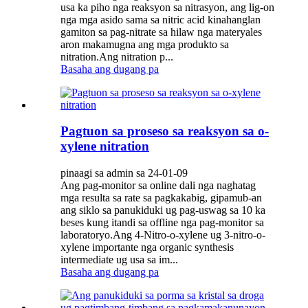
usa ka piho nga reaksyon sa nitrasyon, ang lig-on
nga mga asido sama sa nitric acid kinahanglan
gamiton sa pag-nitrate sa hilaw nga materyales
aron makamugna ang mga produkto sa
nitration.Ang nitration p...
Basaha ang dugang pa
Pagtuon sa proseso sa reaksyon sa o-
xylene nitration
pinaagi sa admin sa 24-01-09
Ang pag-monitor sa online dali nga naghatag
mga resulta sa rate sa pagkakabig, gipamub-an
ang siklo sa panukiduki ug pag-uswag sa 10 ka
beses kung itandi sa offline nga pag-monitor sa
laboratoryo.Ang 4-Nitro-o-xylene ug 3-nitro-o-
xylene importante nga organic synthesis
intermediate ug usa sa im...
Basaha ang dugang pa