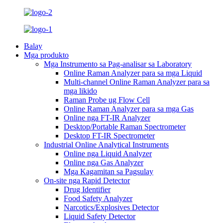
Balay
Mga produkto
Mga Instrumento sa Pag-analisar sa Laboratory
Online Raman Analyzer para sa mga Liquid
Multi-channel Online Raman Analyzer para sa
mga likido
Raman Probe ug Flow Cell
Online Raman Analyzer para sa mga Gas
Online nga FT-IR Analyzer
Desktop/Portable Raman Spectrometer
Desktop FT-IR Spectrometer
Industrial Online Analytical Instruments
Online nga Liquid Analyzer
Online nga Gas Analyzer
Mga Kagamitan sa Pagsulay
On-site nga Rapid Detector
Drug Identifier
Food Safety Analyzer
Narcotics/Explosives Detector
Liquid Safety Detector