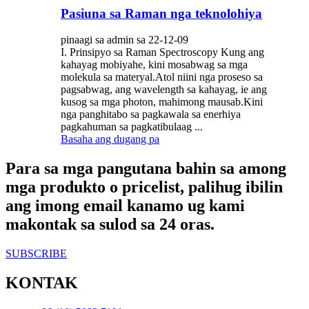
Pasiuna sa Raman nga teknolohiya
pinaagi sa admin sa 22-12-09
I. Prinsipyo sa Raman Spectroscopy Kung ang
kahayag mobiyahe, kini mosabwag sa mga
molekula sa materyal.Atol niini nga proseso sa
pagsabwag, ang wavelength sa kahayag, ie ang
kusog sa mga photon, mahimong mausab.Kini
nga panghitabo sa pagkawala sa enerhiya
pagkahuman sa pagkatibulaag ...
Basaha ang dugang pa
Para sa mga pangutana bahin sa among
mga produkto o pricelist, palihug ibilin
ang imong email kanamo ug kami
makontak sa sulod sa 24 oras.
SUBSCRIBE
KONTAK