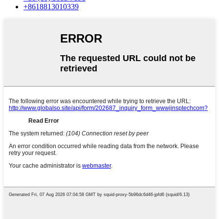
+8618813010339