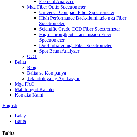
Element Analyzer
Mga Fiber Optic Spectrometer
Universal Compact Fiber Spectrometer
High Performance Back-iluminado nga Fiber
Spectrometer
Scientific Grade CCD Fiber Spectrometer
High-Throughput Transmission Fiber
Spectrometer
Duol-infrared nga Fiber Spectrometer
Spot Beam Analyzer
OCT
Balita
Blog
Balita sa Kompanya
Teknolohiya ug Aplikasyon
Mga FAQ
Mahitungod Kanato
Kontaka Kami
English
Balay
Balita
Balita