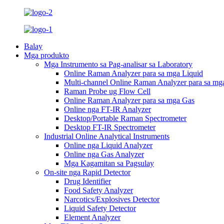
Balay
Mga produkto
Mga Instrumento sa Pag-analisar sa Laboratory
Online Raman Analyzer para sa mga Liquid
Multi-channel Online Raman Analyzer para sa mga
Raman Probe ug Flow Cell
Online Raman Analyzer para sa mga Gas
Online nga FT-IR Analyzer
Desktop/Portable Raman Spectrometer
Desktop FT-IR Spectrometer
Industrial Online Analytical Instruments
Online nga Liquid Analyzer
Online nga Gas Analyzer
Mga Kagamitan sa Pagsulay
On-site nga Rapid Detector
Drug Identifier
Food Safety Analyzer
Narcotics/Explosives Detector
Liquid Safety Detector
Element Analyzer