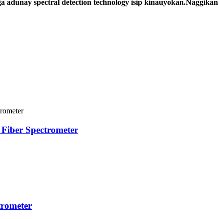
dunay spectral detection technology isip kinauyokan.Naggikan 
Fiber Spectrometer
trometer