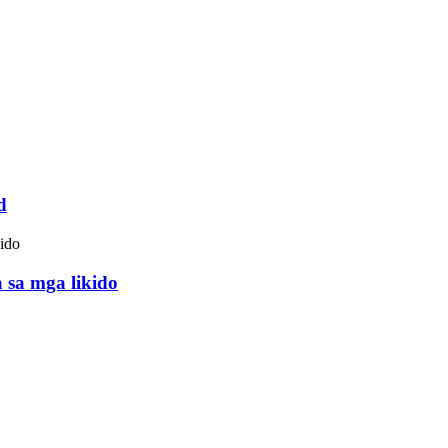
d
 sa mga likido