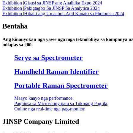
Exhibition |Gisusi sa JINSP ang Analitika Expo 2024
Exhibition |Pakigtagbo Sa JINSP Sa Analytica 2024
Exhibition |Hibal-i ang Umaabot: Apil Kanato sa Photonics 2024
Bentaha
Ang kinauyokan nga yawe nga mga teknolohiya sa kompanya naka
milapas sa 200.
Serye sa Spectrometer
Handheld Raman Identifier
Portable Raman Spectrometer
Maayo kaayo nga performance:
Paghiusa sa Microscopy para sa Tukmang Pag-ila;
Online nga real-time nga pag-monitor
JINSP Company Limited