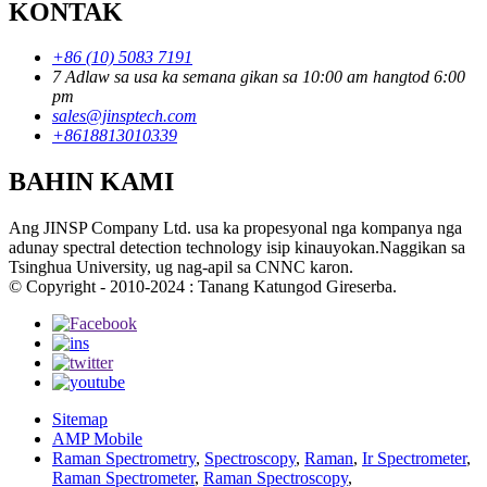
KONTAK
+86 (10) 5083 7191
7 Adlaw sa usa ka semana gikan sa 10:00 am hangtod 6:00
pm
sales@jinsptech.com
+8618813010339
BAHIN KAMI
Ang JINSP Company Ltd. usa ka propesyonal nga kompanya nga
adunay spectral detection technology isip kinauyokan.Naggikan sa
Tsinghua University, ug nag-apil sa CNNC karon.
© Copyright - 2010-2024 : Tanang Katungod Gireserba.
Sitemap
AMP Mobile
Raman Spectrometry
,
Spectroscopy
,
Raman
,
Ir Spectrometer
,
Raman Spectrometer
,
Raman Spectroscopy
,