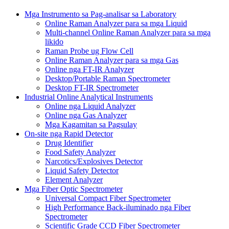
Mga Instrumento sa Pag-analisar sa Laboratory
Online Raman Analyzer para sa mga Liquid
Multi-channel Online Raman Analyzer para sa mga
likido
Raman Probe ug Flow Cell
Online Raman Analyzer para sa mga Gas
Online nga FT-IR Analyzer
Desktop/Portable Raman Spectrometer
Desktop FT-IR Spectrometer
Industrial Online Analytical Instruments
Online nga Liquid Analyzer
Online nga Gas Analyzer
Mga Kagamitan sa Pagsulay
On-site nga Rapid Detector
Drug Identifier
Food Safety Analyzer
Narcotics/Explosives Detector
Liquid Safety Detector
Element Analyzer
Mga Fiber Optic Spectrometer
Universal Compact Fiber Spectrometer
High Performance Back-iluminado nga Fiber
Spectrometer
Scientific Grade CCD Fiber Spectrometer