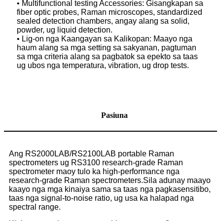
• Multifunctional testing Accessories: Gisangkapan sa
fiber optic probes, Raman microscopes, standardized
sealed detection chambers, angay alang sa solid,
powder, ug liquid detection.
• Lig-on nga Kaangayan sa Kalikopan: Maayo nga
haum alang sa mga setting sa sakyanan, pagtuman
sa mga criteria alang sa pagbatok sa epekto sa taas
ug ubos nga temperatura, vibration, ug drop tests.
Pasiuna
Ang RS2000LAB/RS2100LAB portable Raman
spectrometers ug RS3100 research-grade Raman
spectrometer maoy tulo ka high-performance nga
research-grade Raman spectrometers.Sila adunay maayo
kaayo nga mga kinaiya sama sa taas nga pagkasensitibo,
taas nga signal-to-noise ratio, ug usa ka halapad nga
spectral range.