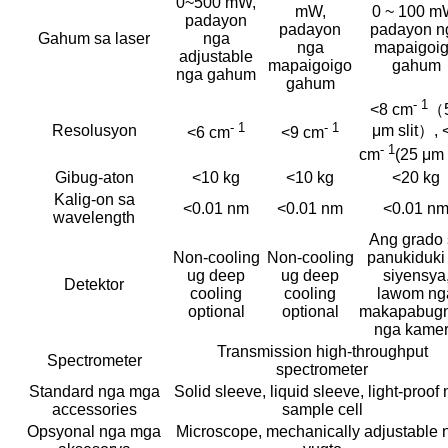
0~500 mW,
mW,
0 ~ 100 m
padayon
padayon
padayon n
Gahum sa laser
nga
nga
mapaigoi
adjustable
mapaigoigo
gahum
nga gahum
gahum
- 1
<8 cm
（
- 1
- 1
Resolusyon
μm slit）, 
<6 cm
<9 cm
- 1
cm
(25 μm s
Gibug-aton
<10 kg
<10 kg
<20 kg
Kalig-on sa
<0.01 nm
<0.01 nm
<0.01 n
wavelength
Ang grado 
Non-cooling
Non-cooling
panukiduki
ug deep
ug deep
siyensya
Detektor
cooling
cooling
lawom ng
optional
optional
makapabug
nga kame
Transmission high-throughput
Spectrometer
spectrometer
Standard nga mga
Solid sleeve, liquid sleeve, light-proof
accessories
sample cell
Opsyonal nga mga
Microscope, mechanically adjustable 