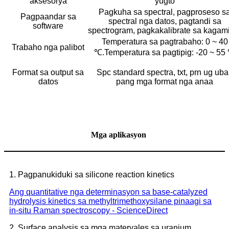
aksesorya
yugto
Pagkuha sa spectral, pagproseso s
Pagpaandar sa
spectral nga datos, pagtandi sa
software
spectrogram, pagkakalibrate sa kagam
Temperatura sa pagtrabaho: 0 ~ 40
Trabaho nga palibot
℃.Temperatura sa pagtipig: -20 ~ 55
Format sa output sa
Spc standard spectra, txt, prn ug ub
datos
pang mga format nga anaa
Mga aplikasyon
1. Pagpanukiduki sa silicone reaction kinetics
Ang quantitative nga determinasyon sa base-catalyzed
hydrolysis kinetics sa methyltrimethoxysilane pinaagi sa
in-situ Raman spectroscopy - ScienceDirect
2. Surface analysis sa mga materyales sa uranium