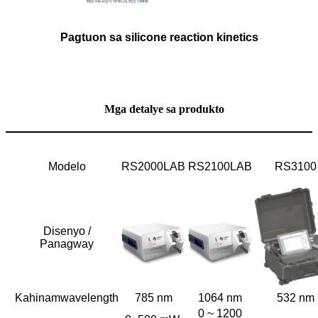
Pagtuon sa silicone reaction kinetics
Mga detalye sa produkto
Modelo
RS2000LAB
RS2100LAB
RS3100
Disenyo /
Panagway
Kahinam
wavelength
785 nm
1064 nm
532 nm
0 ~ 1200