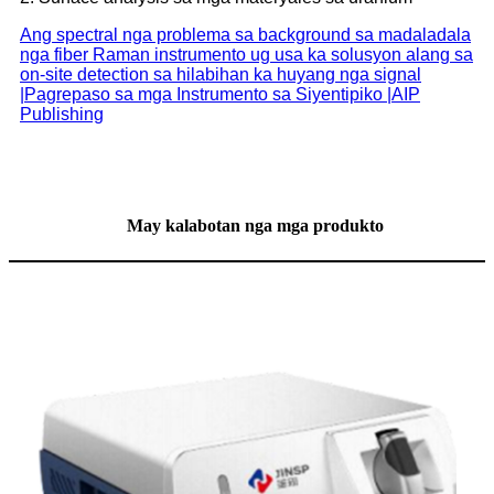
Ang spectral nga problema sa background sa madaladala
nga fiber Raman instrumento ug usa ka solusyon alang sa
on-site detection sa hilabihan ka huyang nga signal
|Pagrepaso sa mga Instrumento sa Siyentipiko |AIP
Publishing
May kalabotan nga mga produkto